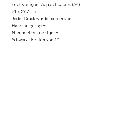
hochwertigem Aquarellpapier. (A4)
21 x 29,7 cm
Jeder Druck wurde einzeln von
Hand aufgezogen.
Nummeriert und signiert.
Schwarze Edition von 10
Rote Editon von 5
Shop
About Us
Contact
| Imprint
Return & Exchange Policy
Payment Methods
Data Protection
AGB