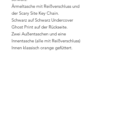
Ärmeltasche mit Reißverschluss und
der Scary Site Key Chain.
Schwarz auf Schwarz Undercover
Ghost Print auf der Rückseite.
Zwei Außentaschen und eine
Innentasche (alle mit Reißverschluss)
Innen klassisch orange gefüttert.
PRODUCT INFO
100% POLYAMID
Shop
About Us
Contact
| Imprint
Return & Exchange Policy
Payment Methods